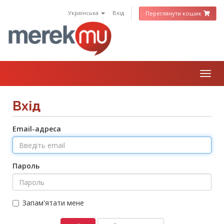
Українська
Вхід
Переглянути кошик
Togg
navig
Вхід
Email-адреса
Пароль
Запам'ятати мене