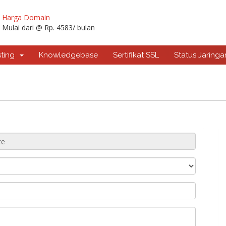
Harga Domain
Mulai dari @ Rp. 4583/ bulan
sting
Knowledgebase
Sertifikat SSL
Status Jaringa