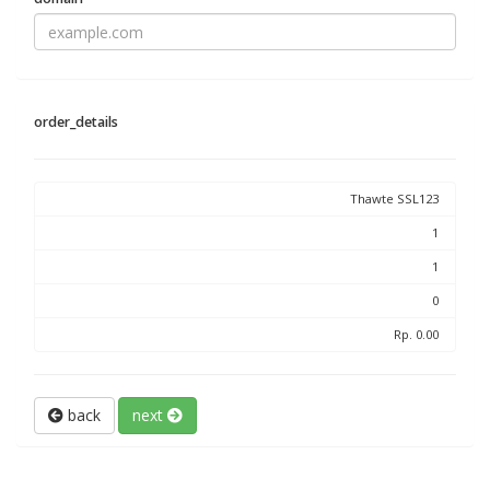
order_details
Thawte SSL123
1
1
0
Rp. 0.00
back
next