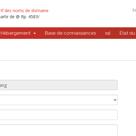
F
rif des noms de domaine
artir de @ Rp. 4583/
Hébergement
Base de connaissances
ssl
État du