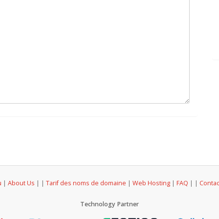
u
|
About Us
|
|
Tarif des noms de domaine
|
Web Hosting
|
FAQ
|
|
Conta
Technology Partner