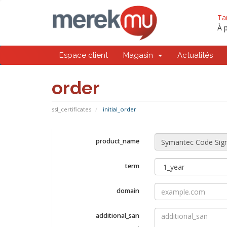
Ta
À p
Espace client
Magasin
Actualités
order
ssl_certificates
initial_order
product_name
term
domain
additional_san
.