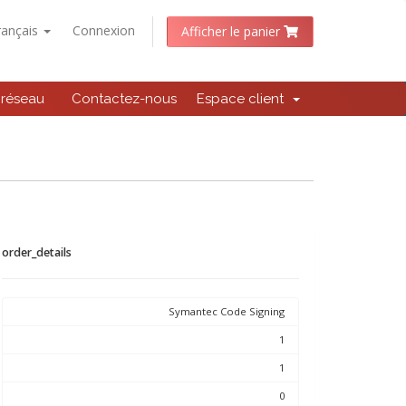
rançais
Connexion
Afficher le panier
 réseau
Contactez-nous
Espace client
order_details
Symantec Code Signing
1
1
0