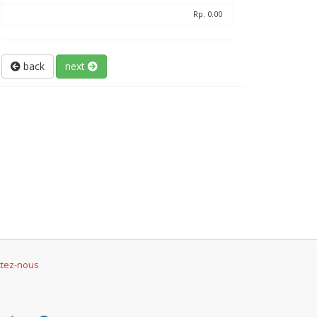
Rp. 0.00
back
next
ctez-nous