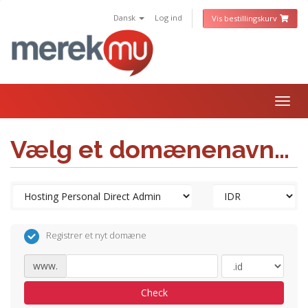
Dansk
Log ind
Vis bestillingskurv
Togg
navig
Vælg et domænenavn…
Registrer et nyt domæne
www.
Check