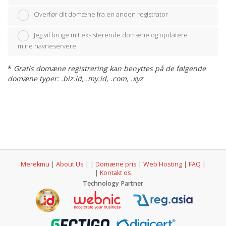
Overfør dit domæne fra en anden registrator
Jeg vil bruge mit eksisterende domæne og opdatere
mine navneservere
*
Gratis domæne registrering kan benyttes på de følgende
domæne typer: .biz.id, .my.id, .com, .xyz
Merekmu
|
About Us
|
|
Domæne pris
|
Web Hosting
|
FAQ
|
|
Kontakt os
Technology Partner