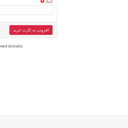
کمک
افزودن به کارت خرید
enewed domains